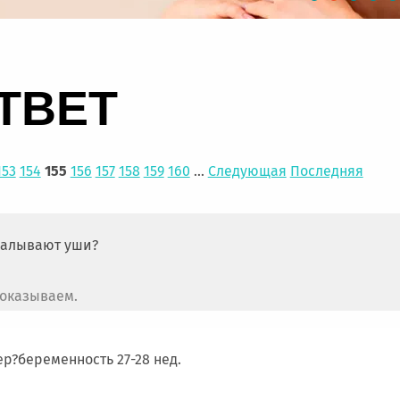
ТВЕТ
153
154
155
156
157
158
159
160
...
Следующая
Последняя
окалывают уши?
 оказываем.
ер?беременность 27-28 нед.