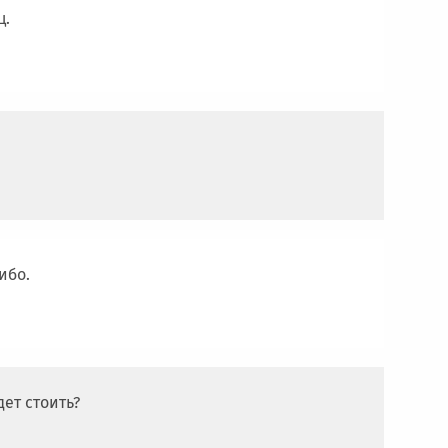
ц.
ибо.
ет стоить?