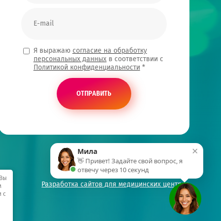
Я выражаю
согласие на обработку
персональных данных
в соответствии с
Политикой конфиденциальности
*
ОТПРАВИТЬ
×
Мила
👋 Привет! Задайте свой вопрос, я
отвечу через 10 секунд
 Вы
Разработка сайтов для медицинских центров
м
и с